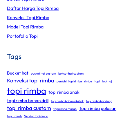
Daftar Harga Topi Rimba
Konveksi Topi Rimba
Model Topi Rimba
Portofolio Topi
Tags
Bucket hat
bucket hat custom
bukcet hat custom
Konveksi topi rimba
penjahit topi rimba
rimba
topi
topi haji
topi rimba
topi rimba anak
topi rimba bahan drill
topi rimba bahan ribstok
topi rimba bandung
topi rimba custom
Topi rimba polosan
topi rimba murah
topi umrah
Vendor topi rimba