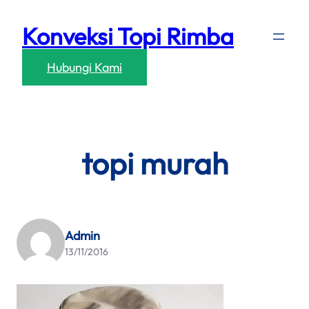
Skip
Konveksi Topi Rimba
to
content
Hubungi Kami
topi murah
Admin
13/11/2016