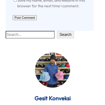
Save my name, email, and website in this
browser for the next time I comment.
S
Search
e
a
r
c
h
Gesit Konveksi