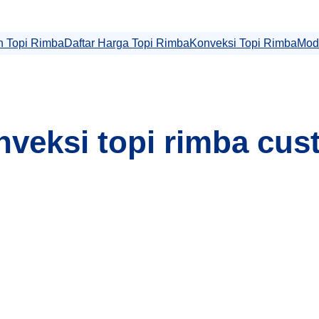
 Topi Rimba
Daftar Harga Topi Rimba
Konveksi Topi Rimba
Mod
veksi topi rimba cu