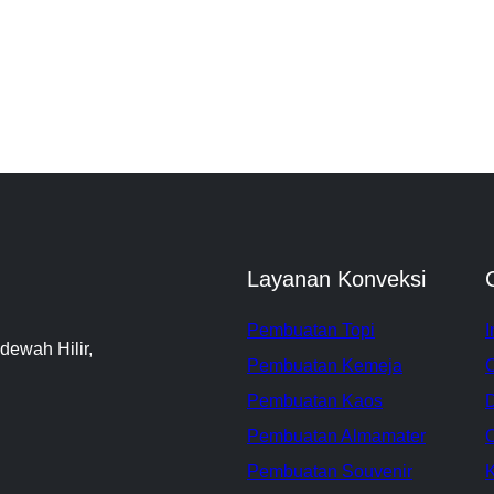
Layanan Konveksi
Pembuatan Topi
I
dewah Hilir,
Pembuatan Kemeja
Pembuatan Kaos
D
Pembuatan Almamater
C
Pembuatan Souvenir