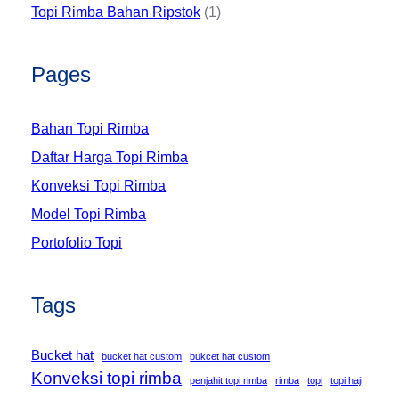
Topi Rimba Bahan Ripstok
(1)
Pages
Bahan Topi Rimba
Daftar Harga Topi Rimba
Konveksi Topi Rimba
Model Topi Rimba
Portofolio Topi
Tags
Bucket hat
bucket hat custom
bukcet hat custom
Konveksi topi rimba
penjahit topi rimba
rimba
topi
topi haji