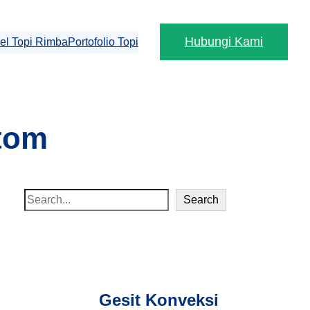
Hubungi Kami
el Topi Rimba
Portofolio Topi
stom
S
Search
e
a
r
c
h
Gesit Konveksi