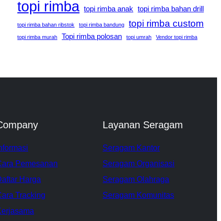
topi rimba
topi rimba anak
topi rimba bahan drill
topi rimba custom
topi rimba bahan ribstok
topi rimba bandung
Topi rimba polosan
topi rimba murah
topi umrah
Vendor topi rimba
Company
Layanan Seragam
nformasi
Seragam Kantor
Cara Pemesanan
Seragam Organisasi
aftar Harga
Seragam Olahraga
ara Tracking
Seragam Komunitas
Kerjasama