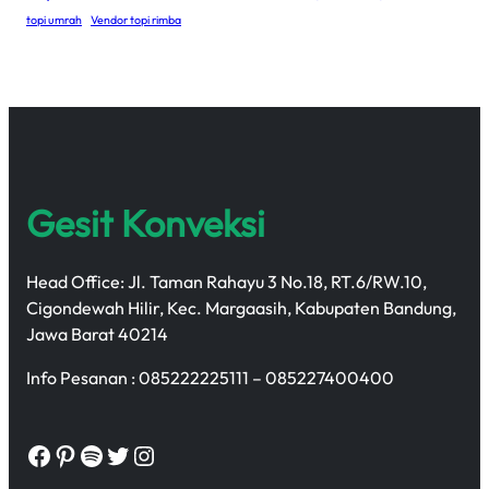
topi umrah
Vendor topi rimba
Gesit Konveksi
Head Office: Jl. Taman Rahayu 3 No.18, RT.6/RW.10,
Cigondewah Hilir, Kec. Margaasih, Kabupaten Bandung,
Jawa Barat 40214
Info Pesanan : 085222225111 – 085227400400
Facebook
Pinterest
Spotify
Twitter
Instagram