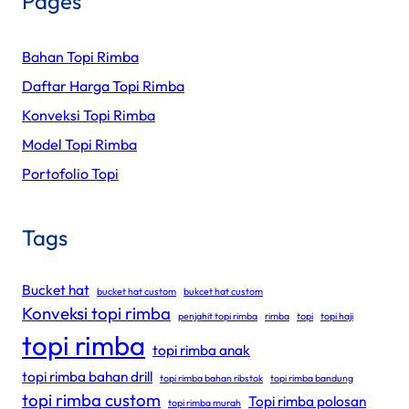
Pages
Bahan Topi Rimba
Daftar Harga Topi Rimba
Konveksi Topi Rimba
Model Topi Rimba
Portofolio Topi
Tags
Bucket hat
bucket hat custom
bukcet hat custom
Konveksi topi rimba
penjahit topi rimba
rimba
topi
topi haji
topi rimba
topi rimba anak
topi rimba bahan drill
topi rimba bahan ribstok
topi rimba bandung
topi rimba custom
Topi rimba polosan
topi rimba murah