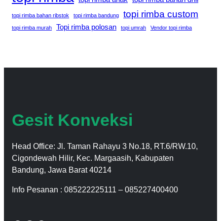
topi rimba custom
topi rimba bahan ribstok
topi rimba bandung
Topi rimba polosan
topi rimba murah
topi umrah
Vendor topi rimba
Gesit Konveksi
Head Office: Jl. Taman Rahayu 3 No.18, RT.6/RW.10,
Cigondewah Hilir, Kec. Margaasih, Kabupaten
Bandung, Jawa Barat 40214
Info Pesanan : 085222225111 – 085227400400