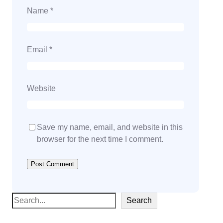
Name
*
Email
*
Website
Save my name, email, and website in this
browser for the next time I comment.
S
Search
e
a